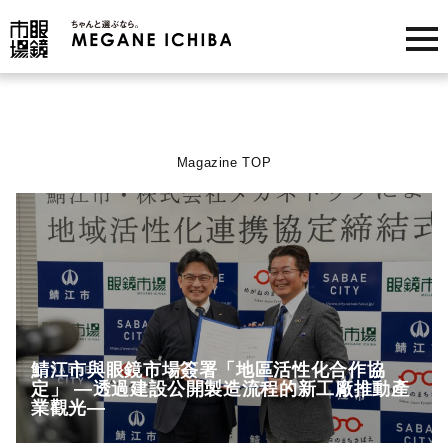
Skip
to
content
Magazine TOP
鯖江市與眼鏡市場簽署「地區活性化合作協
定」 —透過建設公開製造流程的新工廠推動產
業觀光—