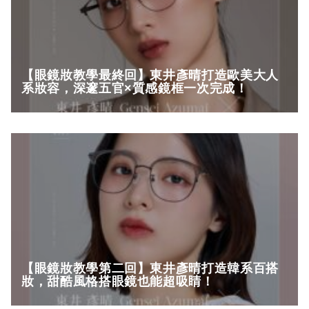
【眼鏡妝教學最終回】東井彥晴打造歐美大人
系妝容，深邃五官×質感鏡框一次完成！
【眼鏡妝教學第二回】東井彥晴打造韓系百搭
妝，甜酷風格搭眼鏡也能超吸睛！