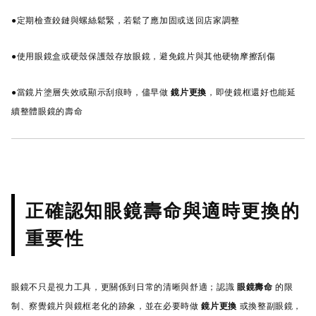
●定期檢查鉸鏈與螺絲鬆緊，若鬆了應加固或送回店家調整
●使用眼鏡盒或硬殼保護殼存放眼鏡，避免鏡片與其他硬物摩擦刮傷
●當鏡片塗層失效或顯示刮痕時，儘早做
鏡片更換
，即使鏡框還好也能延
續整體眼鏡的壽命
正確認知眼鏡壽命與適時更換的
重要性
眼鏡不只是視力工具，更關係到日常的清晰與舒適；認識
眼鏡壽命
的限
制、察覺鏡片與鏡框老化的跡象，並在必要時做
鏡片更換
或換整副眼鏡，