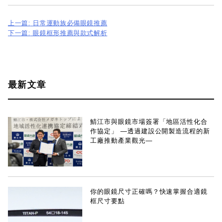
上一篇:
日常運動族必備眼鏡推薦
投
下一篇:
眼鏡框形推薦與款式解析
稿
ナ
ビ
最新文章
ゲ
ー
シ
鯖江市與眼鏡市場簽署「地區活性化合
ョ
作協定」 —透過建設公開製造流程的新
工廠推動產業觀光—
ン
你的眼鏡尺寸正確嗎？快速掌握合適鏡
框尺寸要點