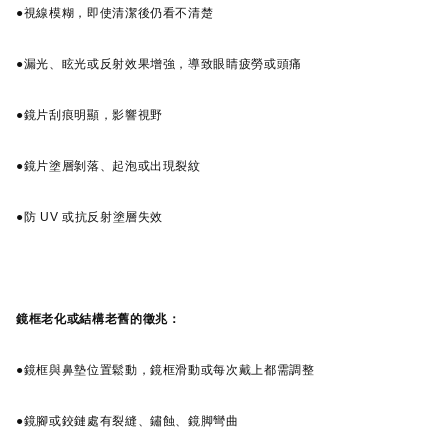
●視線模糊，即使清潔後仍看不清楚
●漏光、眩光或反射效果增強，導致眼睛疲勞或頭痛
●鏡片刮痕明顯，影響視野
●鏡片塗層剝落、起泡或出現裂紋
●防 UV 或抗反射塗層失效
鏡框老化或結構老舊的徵兆：
●鏡框與鼻墊位置鬆動，鏡框滑動或每次戴上都需調整
●鏡腳或鉸鏈處有裂縫、鏽蝕、鏡脚彎曲