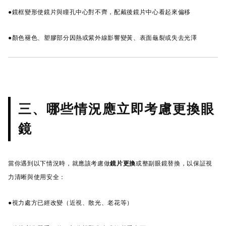
●鏡框變形使鏡片與瞳孔中心對不齊，配戴後鏡片中心看起來偏移
●顏色褪色、塑膠部分因熱或紫外線影響變黃、表面龜裂或失去光澤
三、哪些情況應立即考慮更換眼
鏡
當你遇到以下情況時，就應該考慮做
鏡片更換
或整副眼鏡替換，以保証視
力清晰與使用安全：
●視力處方已經改變（近視、散光、老花等）