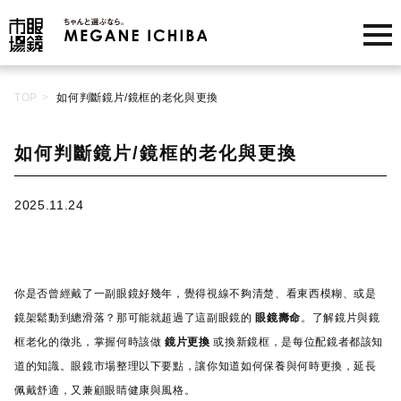
Skip
TOP
如何判斷鏡片/鏡框的老化與更換
to
content
如何判斷鏡片/鏡框的老化與更換
2025.11.24
你是否曾經戴了一副眼鏡好幾年，覺得視線不夠清楚、看東西模糊、或是
鏡架鬆動到總滑落？那可能就超過了這副眼鏡的
眼鏡壽命
。了解鏡片與鏡
框老化的徵兆，掌握何時該做
鏡片更換
或換新鏡框，是每位配鏡者都該知
道的知識。眼鏡市場整理以下要點，讓你知道如何保養與何時更換，延長
佩戴舒適，又兼顧眼睛健康與風格。