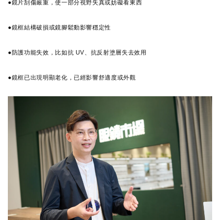
●鏡片刮傷嚴重，使一部分視野失真或妨礙看東西
●鏡框結構破損或鏡腳鬆動影響穩定性
●防護功能失效，比如抗 UV、抗反射塗層失去效用
●鏡框已出現明顯老化，已經影響舒適度或外觀