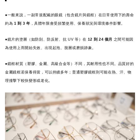
●一般來說，一副常規配戴的眼鏡（包含鏡片與鏡框）在日常使用下的壽命
約為
1 到 3 年
，具體年限會受頻繁使用、保養狀況與環境條件影響。
●鏡片的塗層（如防刮、防反射、抗 UV 等）在
12 到 24 個月
之間可能因
為使用上而開始失效、出現起泡、脫層或磨損跡象。
●鏡框材質（塑膠、金屬、高級合金等）不同，其耐用性也不同。品質好的
金屬鏡框若保養得當，可以持續多年；普通塑膠鏡框則可能在熱、汗、物
理撞擊下較快變形或老化。